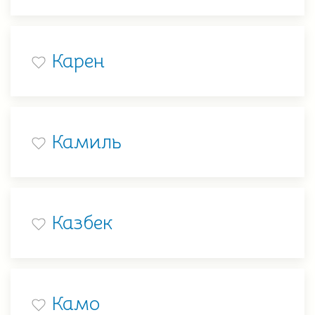
Карен
Камиль
Казбек
Камо