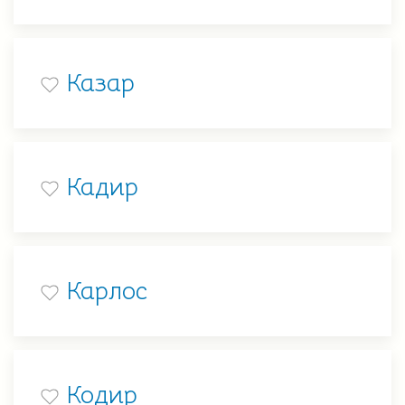
Казар
Кадир
Карлос
Кодир