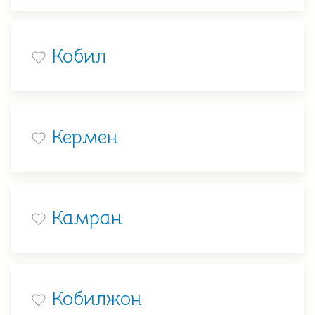
Кобил
Кермен
Камран
Кобилжон