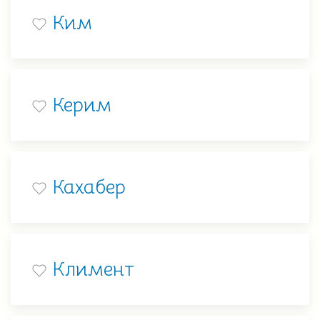
Ким
Керим
Кахабер
Климент