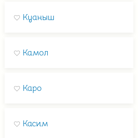
Куаныш
Камол
Каро
Касим