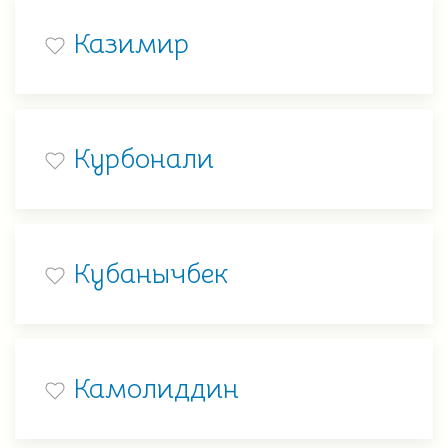
Казимир
Курбонали
Кубанычбек
Камолиддин