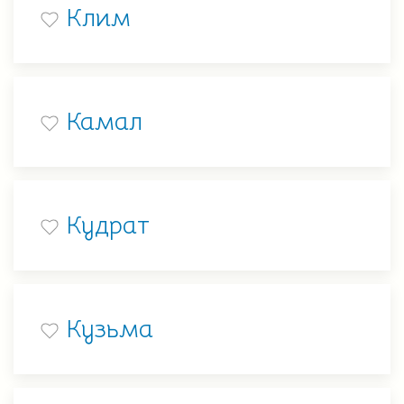
Клим
Камал
Кудрат
Кузьма