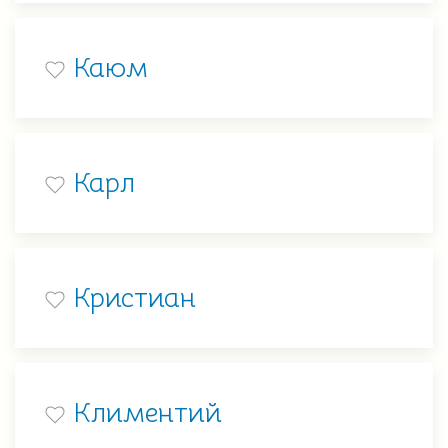
Каюм
Карл
Кристиан
Климентий