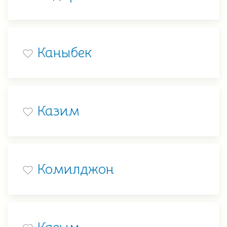
Каныбек
Казим
Комилджон