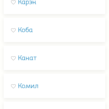
Карэн
Коба
Канат
Комил